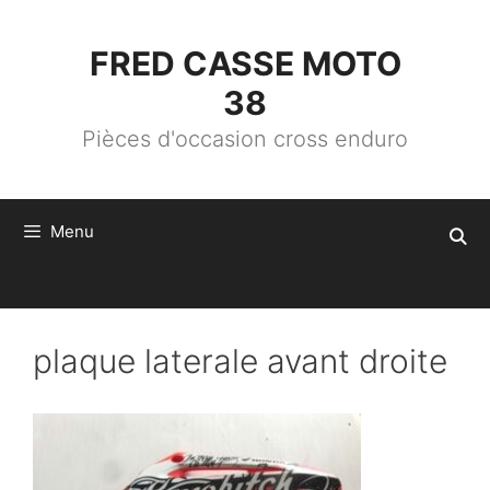
ALLER
AU
CONTENU
FRED CASSE MOTO
38
Pièces d'occasion cross enduro
Menu
plaque laterale avant droite