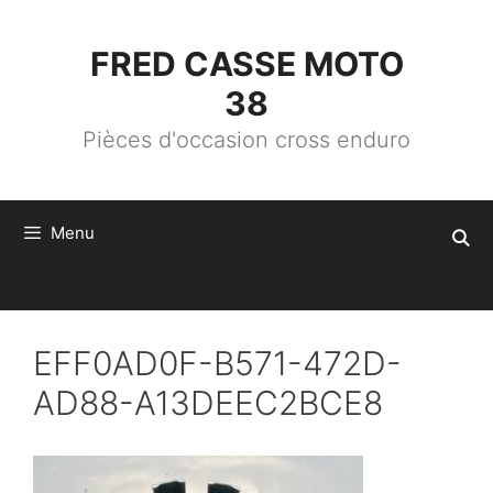
ALLER
AU
CONTENU
FRED CASSE MOTO
38
Pièces d'occasion cross enduro
Menu
EFF0AD0F-B571-472D-
AD88-A13DEEC2BCE8