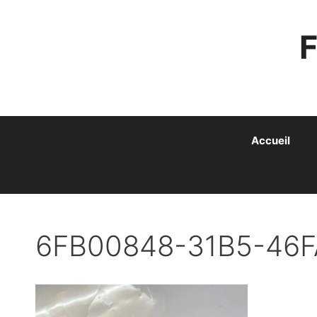
ALLER
AU
CONTENU
Accueil
6FB00848-31B5-46F