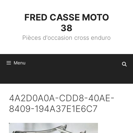
ALLER
AU
CONTENU
FRED CASSE MOTO
38
Pièces d'occasion cross enduro
Menu
4A2D0A0A-CDD8-40AE-
8409-194A37E1E6C7