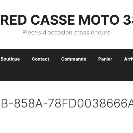
FRED CASSE MOTO 3
Pièces d'occasion cross enduro
Boutique
Contact
Commande
Panier
Arr
7B-858A-78FD0038666