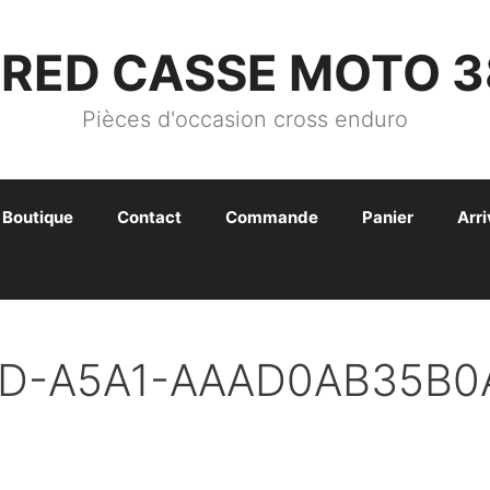
FRED CASSE MOTO 3
Pièces d'occasion cross enduro
Boutique
Contact
Commande
Panier
Arr
6D-A5A1-AAAD0AB35B0