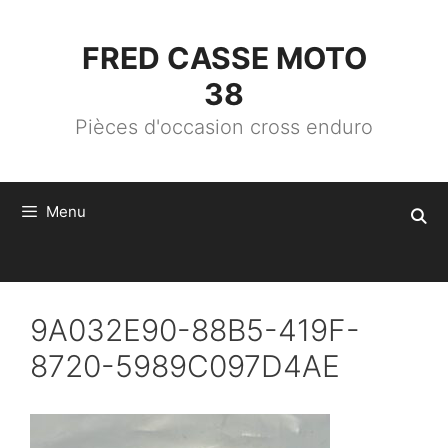
ALLER
AU
CONTENU
FRED CASSE MOTO
38
Pièces d'occasion cross enduro
Menu
9A032E90-88B5-419F-
8720-5989C097D4AE