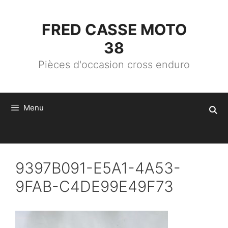
ALLER
AU
CONTENU
FRED CASSE MOTO
38
Pièces d'occasion cross enduro
Menu
9397B091-E5A1-4A53-
9FAB-C4DE99E49F73