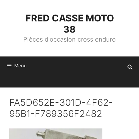
ALLER
AU
CONTENU
FRED CASSE MOTO
38
Pièces d'occasion cross enduro
Menu
FA5D652E-301D-4F62-
95B1-F789356F2482