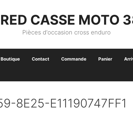
FRED CASSE MOTO 3
Pièces d'occasion cross enduro
Boutique
Contact
Commande
Panier
Arr
9-8E25-E11190747FF1