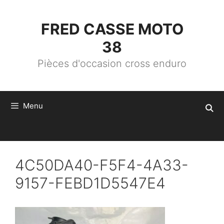
ALLER
AU
CONTENU
FRED CASSE MOTO
38
Pièces d'occasion cross enduro
Menu
4C50DA40-F5F4-4A33-
9157-FEBD1D5547E4