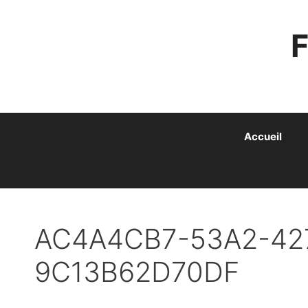
ALLER
AU
CONTENU
Accueil
AC4A4CB7-53A2-42
9C13B62D70DF