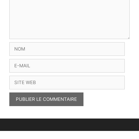
NOM
E-
MAIL
SITE
WEB