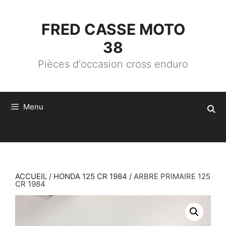
ALLER
AU
CONTENU
FRED CASSE MOTO
38
Pièces d'occasion cross enduro
Menu
ACCUEIL
/
HONDA 125 CR 1984
/ ARBRE PRIMAIRE 125
CR 1984