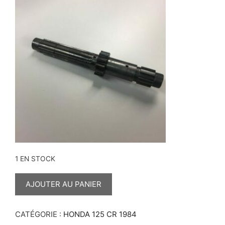
1 EN STOCK
QUANTITÉ
DE
AJOUTER AU PANIER
ARBRE
PRIMAIRE
125
CR
CATÉGORIE :
HONDA 125 CR 1984
1984