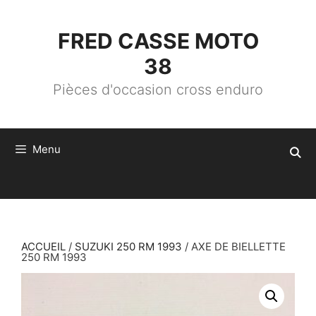
ALLER
AU
CONTENU
FRED CASSE MOTO
38
Pièces d'occasion cross enduro
Menu
ACCUEIL
/
SUZUKI 250 RM 1993
/ AXE DE BIELLETTE
250 RM 1993