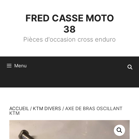
ALLER
AU
CONTENU
FRED CASSE MOTO
38
Pièces d'occasion cross enduro
Menu
ACCUEIL
/
KTM DIVERS
/ AXE DE BRAS OSCILLANT
KTM