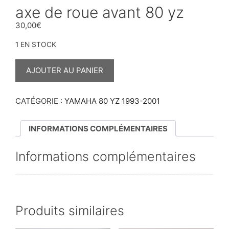
axe de roue avant 80 yz
30,00
€
1 EN STOCK
QUANTITÉ
DE
AJOUTER AU PANIER
AXE
DE
ROUE
AVANT
CATÉGORIE :
YAMAHA 80 YZ 1993-2001
80
YZ
INFORMATIONS COMPLÉMENTAIRES
Informations complémentaires
Produits similaires