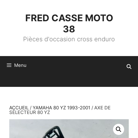
ALLER
AU
CONTENU
FRED CASSE MOTO
38
Pièces d'occasion cross enduro
Menu
ACCUEIL
/
YAMAHA 80 YZ 1993-2001
/ AXE DE
SÉLECTEUR 80 YZ