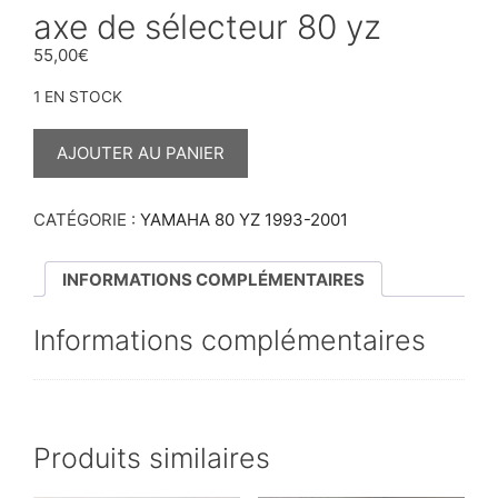
axe de sélecteur 80 yz
55,00
€
1 EN STOCK
QUANTITÉ
DE
AJOUTER AU PANIER
AXE
DE
SÉLECTEUR
80
CATÉGORIE :
YAMAHA 80 YZ 1993-2001
YZ
INFORMATIONS COMPLÉMENTAIRES
Informations complémentaires
Produits similaires