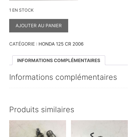
1 EN STOCK
QUANTITÉ
DE
AJOUTER AU PANIER
BAGUE
DE
SORTIE
DE
CATÉGORIE :
HONDA 125 CR 2006
BOÎTE
125
CR
INFORMATIONS COMPLÉMENTAIRES
2006
Informations complémentaires
Produits similaires