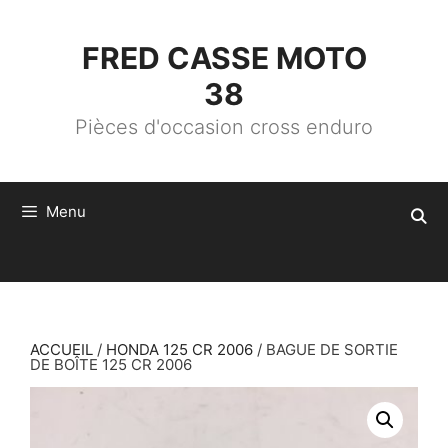
ALLER
AU
CONTENU
FRED CASSE MOTO
38
Pièces d'occasion cross enduro
Menu
ACCUEIL
/
HONDA 125 CR 2006
/ BAGUE DE SORTIE
DE BOÎTE 125 CR 2006