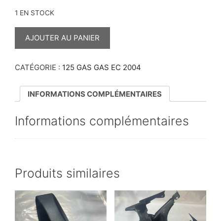
1 EN STOCK
QUANTITÉ
DE
AJOUTER AU PANIER
BAGUE
DE
VILEBREQUIN
125
CATÉGORIE :
125 GAS GAS EC 2004
GAS
GAS
INFORMATIONS COMPLÉMENTAIRES
Informations complémentaires
Produits similaires