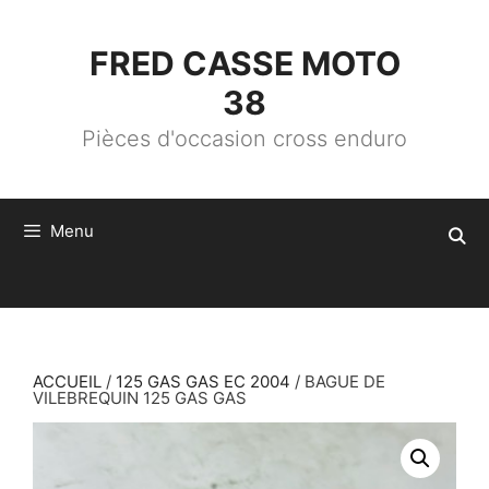
ALLER
AU
CONTENU
FRED CASSE MOTO
38
Pièces d'occasion cross enduro
Menu
ACCUEIL
/
125 GAS GAS EC 2004
/ BAGUE DE
VILEBREQUIN 125 GAS GAS