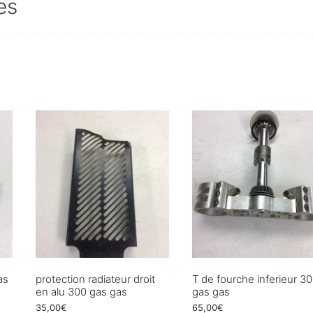
es
as
protection radiateur droit
T de fourche inferieur 3
en alu 300 gas gas
gas gas
35,00
€
65,00
€