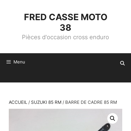
ALLER
AU
CONTENU
FRED CASSE MOTO
38
Pièces d'occasion cross enduro
Menu
ACCUEIL
/
SUZUKI 85 RM
/ BARRE DE CADRE 85 RM