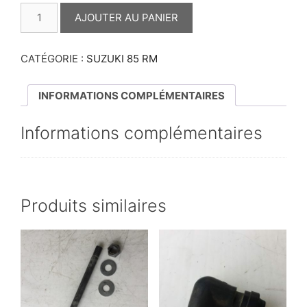
QUANTITÉ
DE
AJOUTER AU PANIER
BARRE
DE
CADRE
85
CATÉGORIE :
SUZUKI 85 RM
RM
INFORMATIONS COMPLÉMENTAIRES
Informations complémentaires
Produits similaires