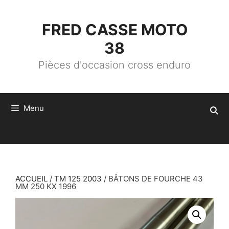
ALLER
AU
CONTENU
FRED CASSE MOTO
38
Pièces d'occasion cross enduro
Menu
ACCUEIL
/
TM 125 2003
/ BÂTONS DE FOURCHE 43
MM 250 KX 1996