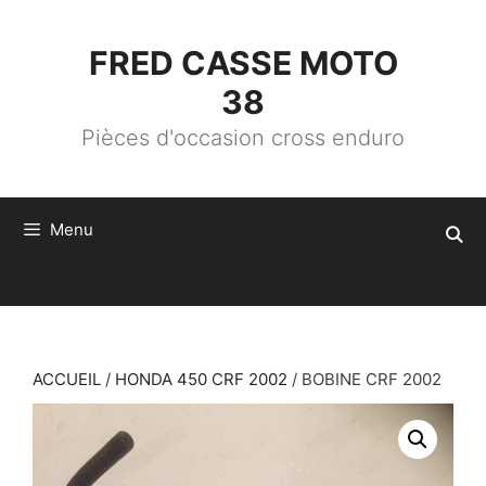
ALLER
AU
CONTENU
FRED CASSE MOTO
38
Pièces d'occasion cross enduro
Menu
ACCUEIL
/
HONDA 450 CRF 2002
/ BOBINE CRF 2002