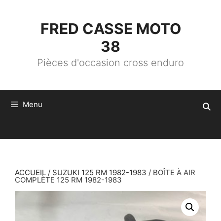
ALLER
AU
CONTENU
FRED CASSE MOTO
38
Pièces d'occasion cross enduro
Menu
ACCUEIL
/
SUZUKI 125 RM 1982-1983
/ BOÎTE À AIR
COMPLÈTE 125 RM 1982-1983