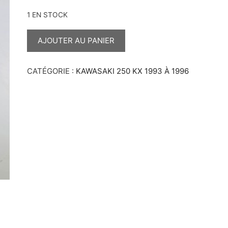
1 EN STOCK
QUANTITÉ
DE
AJOUTER AU PANIER
BOÎTE
A
CLAPET
250
CATÉGORIE :
KAWASAKI 250 KX 1993 À 1996
KX