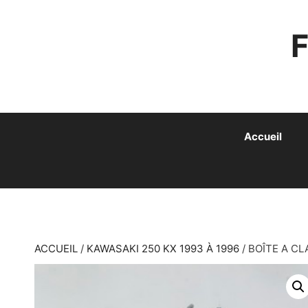
ALLER
AU
CONTENU
Accueil
ACCUEIL
/
KAWASAKI 250 KX 1993 À 1996
/ BOÎTE A CL