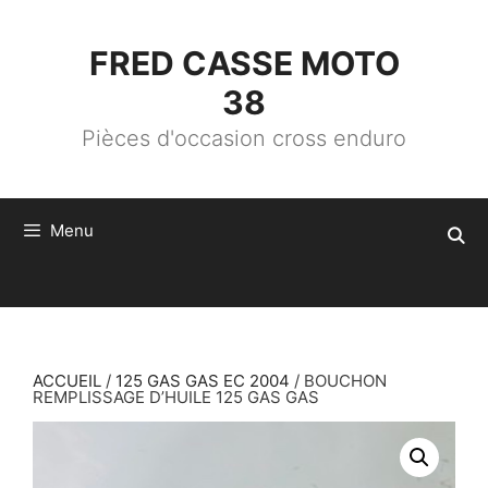
ALLER
AU
CONTENU
FRED CASSE MOTO
38
Pièces d'occasion cross enduro
Menu
ACCUEIL
/
125 GAS GAS EC 2004
/ BOUCHON
REMPLISSAGE D’HUILE 125 GAS GAS