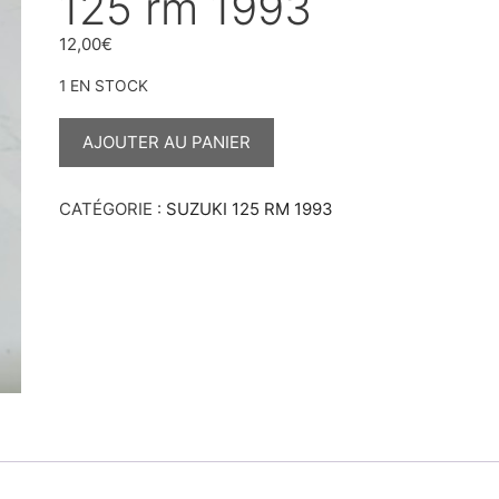
125 rm 1993
12,00
€
1 EN STOCK
QUANTITÉ
DE
AJOUTER AU PANIER
BOULON
DE
VIDANGE
125
CATÉGORIE :
SUZUKI 125 RM 1993
RM
1993