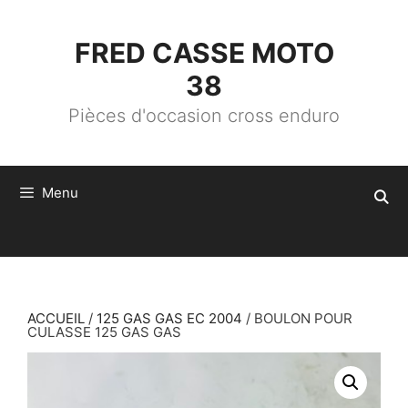
ALLER
AU
CONTENU
FRED CASSE MOTO
38
Pièces d'occasion cross enduro
Menu
ACCUEIL
/
125 GAS GAS EC 2004
/ BOULON POUR
CULASSE 125 GAS GAS