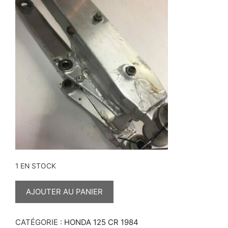
1 EN STOCK
QUANTITÉ
DE
AJOUTER AU PANIER
BRAS
OSCILLANT
125
CR
CATÉGORIE :
HONDA 125 CR 1984