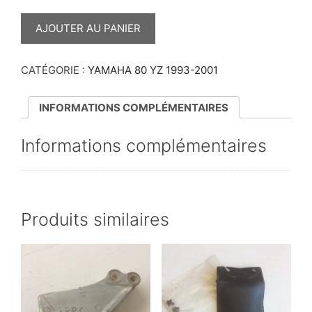
QUANTITÉ
DE
AJOUTER AU PANIER
BUTÉE
D’EMBRAYAGE
80
YZ
CATÉGORIE :
YAMAHA 80 YZ 1993-2001
INFORMATIONS COMPLÉMENTAIRES
Informations complémentaires
Produits similaires