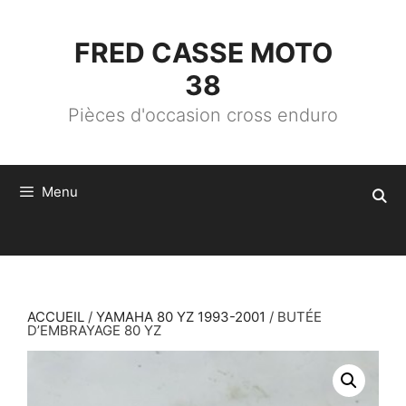
ALLER
AU
CONTENU
FRED CASSE MOTO
38
Pièces d'occasion cross enduro
Menu
ACCUEIL
/
YAMAHA 80 YZ 1993-2001
/ BUTÉE
D’EMBRAYAGE 80 YZ