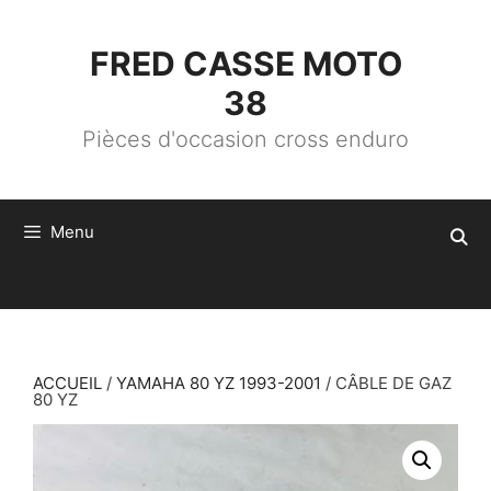
ALLER
AU
CONTENU
FRED CASSE MOTO
38
Pièces d'occasion cross enduro
Menu
ACCUEIL
/
YAMAHA 80 YZ 1993-2001
/ CÂBLE DE GAZ
80 YZ