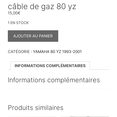
câble de gaz 80 yz
15,00
€
1 EN STOCK
QUANTITÉ
DE
AJOUTER AU PANIER
CÂBLE
DE
GAZ
80
CATÉGORIE :
YAMAHA 80 YZ 1993-2001
YZ
INFORMATIONS COMPLÉMENTAIRES
Informations complémentaires
Produits similaires