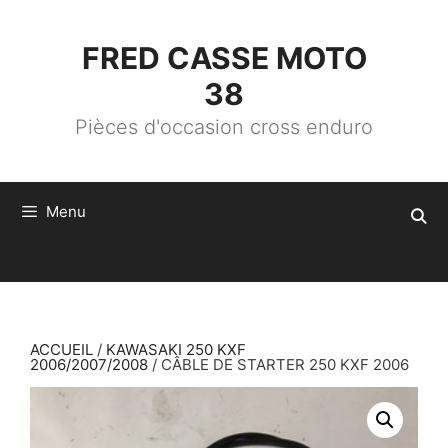
ALLER
AU
CONTENU
FRED CASSE MOTO
38
Pièces d'occasion cross enduro
Menu
ACCUEIL
/
KAWASAKI 250 KXF
2006/2007/2008
/ CÂBLE DE STARTER 250 KXF 2006