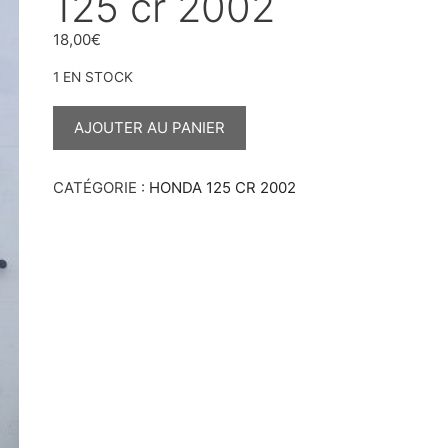
125 cr 2002
18,00
€
1 EN STOCK
QUANTITÉ
DE
AJOUTER AU PANIER
CABLE
D'EMBRAYAGE
125
CR
CATÉGORIE :
HONDA 125 CR 2002
2002