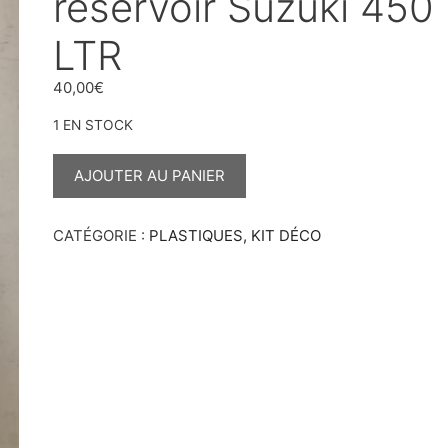
réservoir Suzuki 450
LTR
40,00
€
1 EN STOCK
QUANTITÉ
DE
AJOUTER AU PANIER
CACHE
PLASTIQUE
DE
RÉSERVOIR
CATÉGORIE :
PLASTIQUES, KIT DÉCO
SUZUKI
450
LTR