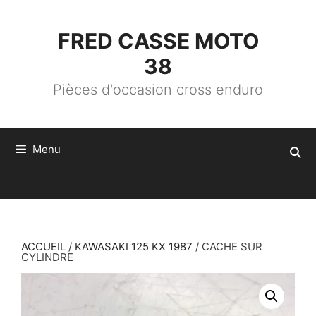
ALLER
AU
CONTENU
FRED CASSE MOTO
38
Pièces d'occasion cross enduro
Menu
ACCUEIL
/
KAWASAKI 125 KX 1987
/ CACHE SUR
CYLINDRE