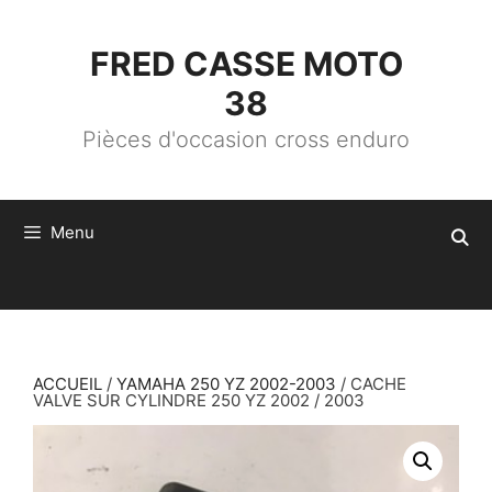
ALLER
AU
CONTENU
FRED CASSE MOTO
38
Pièces d'occasion cross enduro
Menu
ACCUEIL
/
YAMAHA 250 YZ 2002-2003
/ CACHE
VALVE SUR CYLINDRE 250 YZ 2002 / 2003