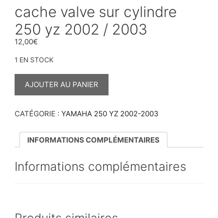
cache valve sur cylindre
250 yz 2002 / 2003
12,00
€
1 EN STOCK
QUANTITÉ
DE
AJOUTER AU PANIER
CACHE
VALVE
SUR
CYLINDRE
CATÉGORIE :
YAMAHA 250 YZ 2002-2003
250
YZ
2002
INFORMATIONS COMPLÉMENTAIRES
/
2003
Informations complémentaires
Produits similaires