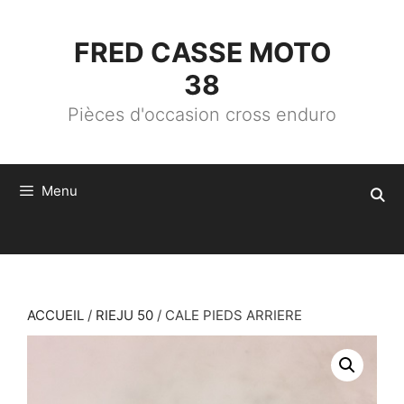
ALLER
AU
CONTENU
FRED CASSE MOTO
38
Pièces d'occasion cross enduro
Menu
ACCUEIL
/
RIEJU 50
/ CALE PIEDS ARRIERE