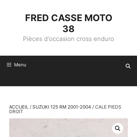
ALLER
AU
CONTENU
FRED CASSE MOTO
38
Pièces d'occasion cross enduro
Menu
ACCUEIL
/
SUZUKI 125 RM 2001-2004
/ CALE PIEDS
DROIT