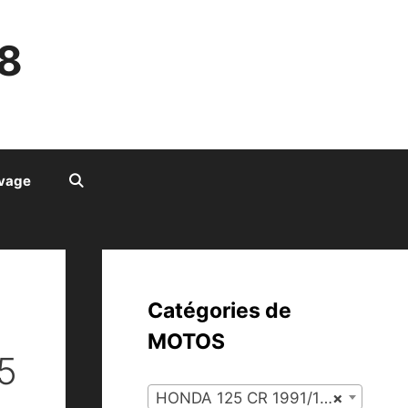
8
ivage
Catégories de
MOTOS
5
HONDA 125 CR 1991/1996 (92)
×