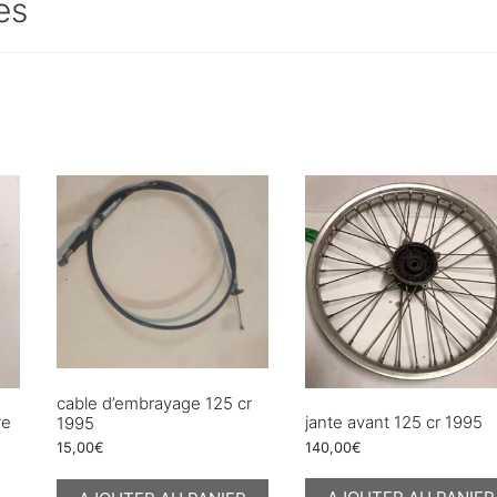
es
cable d’embrayage 125 cr
re
jante avant 125 cr 1995
1995
140,00
€
15,00
€