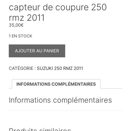
capteur de coupure 250
rmz 2011
35,00
€
1 EN STOCK
QUANTITÉ
DE
AJOUTER AU PANIER
CAPTEUR
DE
COUPURE
250
CATÉGORIE :
SUZUKI 250 RMZ 2011
RMZ
2011
INFORMATIONS COMPLÉMENTAIRES
Informations complémentaires
Produits similaires