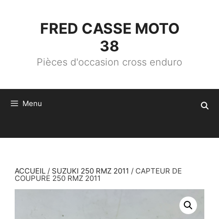
ALLER
AU
CONTENU
FRED CASSE MOTO
38
Pièces d'occasion cross enduro
Menu
ACCUEIL
/
SUZUKI 250 RMZ 2011
/ CAPTEUR DE
COUPURE 250 RMZ 2011