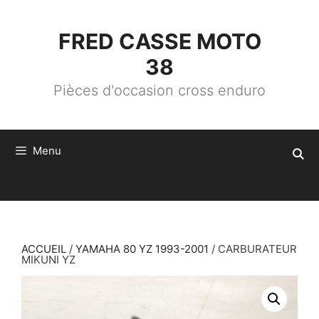
ALLER
AU
CONTENU
FRED CASSE MOTO
38
Pièces d'occasion cross enduro
Menu
ACCUEIL
/
YAMAHA 80 YZ 1993-2001
/ CARBURATEUR
MIKUNI YZ