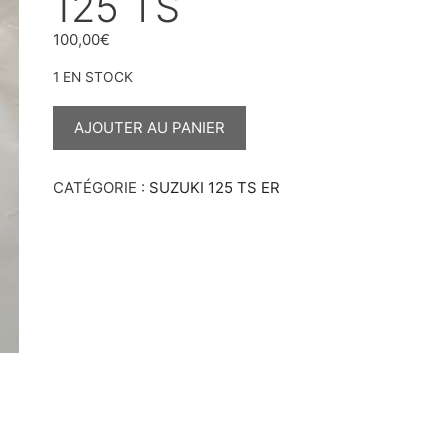
125 TS
100,00
€
1 EN STOCK
QUANTITÉ
DE
AJOUTER AU PANIER
CARTER
D’EMBRAYAGE
125
TS
CATÉGORIE :
SUZUKI 125 TS ER