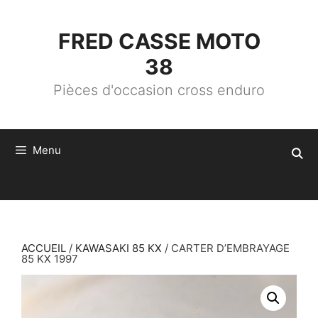
ALLER
AU
CONTENU
FRED CASSE MOTO
38
Pièces d'occasion cross enduro
Menu
ACCUEIL
/
KAWASAKI 85 KX
/ CARTER D’EMBRAYAGE
85 KX 1997