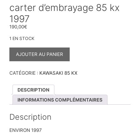
carter d’embrayage 85 kx
1997
190,00
€
1 EN STOCK
QUANTITÉ
DE
AJOUTER AU PANIER
CARTER
D’EMBRAYAGE
85
KX
CATÉGORIE :
KAWASAKI 85 KX
1997
DESCRIPTION
INFORMATIONS COMPLÉMENTAIRES
Description
ENVIRON 1997