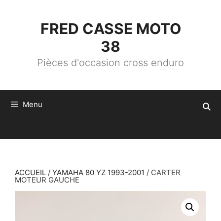
ALLER
AU
CONTENU
FRED CASSE MOTO
38
Pièces d'occasion cross enduro
Menu
ACCUEIL
/
YAMAHA 80 YZ 1993-2001
/ CARTER
MOTEUR GAUCHE