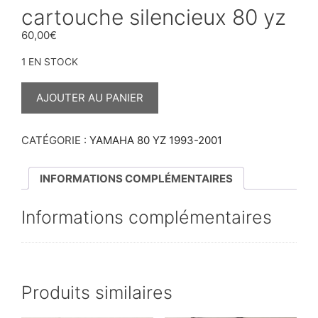
cartouche silencieux 80 yz
60,00
€
1 EN STOCK
QUANTITÉ
DE
AJOUTER AU PANIER
CARTOUCHE
SILENCIEUX
80
YZ
CATÉGORIE :
YAMAHA 80 YZ 1993-2001
INFORMATIONS COMPLÉMENTAIRES
Informations complémentaires
Produits similaires