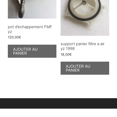
pot d’echappement FMF
yz
120,00
€
support panier filtre a air
yz 1998
AJOUTER AU
PANIER
18,00
€
AJOUTER AU
PANIER