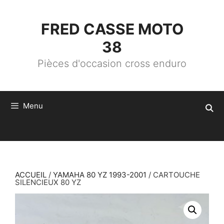
ALLER
AU
CONTENU
FRED CASSE MOTO
38
Pièces d'occasion cross enduro
Menu
ACCUEIL
/
YAMAHA 80 YZ 1993-2001
/ CARTOUCHE
SILENCIEUX 80 YZ