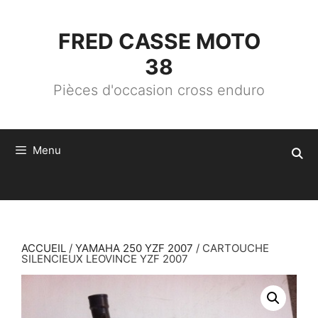
ALLER
AU
CONTENU
FRED CASSE MOTO
38
Pièces d'occasion cross enduro
Menu
ACCUEIL
/
YAMAHA 250 YZF 2007
/ CARTOUCHE
SILENCIEUX LEOVINCE YZF 2007