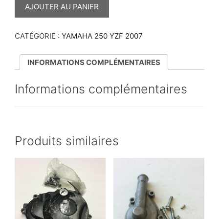
DE
AJOUTER AU PANIER
CARTOUCHE
SILENCIEUX
LEOVINCE
YZF
CATÉGORIE :
YAMAHA 250 YZF 2007
2007
INFORMATIONS COMPLÉMENTAIRES
Informations complémentaires
Produits similaires