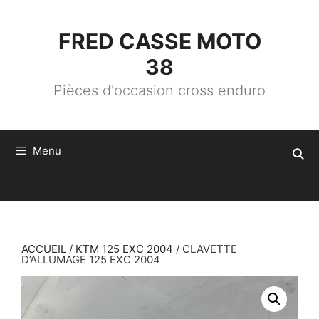
ALLER
AU
CONTENU
FRED CASSE MOTO
38
Pièces d'occasion cross enduro
Menu
ACCUEIL
/
KTM 125 EXC 2004
/ CLAVETTE
D’ALLUMAGE 125 EXC 2004