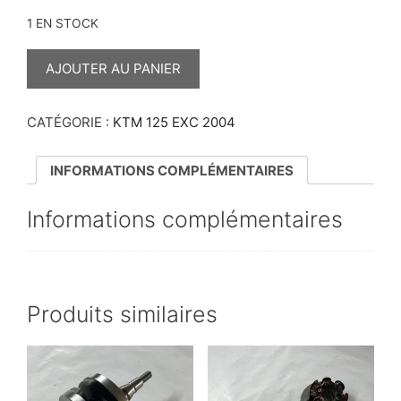
1 EN STOCK
QUANTITÉ
DE
AJOUTER AU PANIER
CLAVETTE
D’ALLUMAGE
125
EXC
CATÉGORIE :
KTM 125 EXC 2004
2004
INFORMATIONS COMPLÉMENTAIRES
Informations complémentaires
Produits similaires