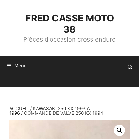
ALLER
AU
CONTENU
FRED CASSE MOTO
38
Pièces d'occasion cross enduro
Menu
ACCUEIL
/
KAWASAKI 250 KX 1993 À
1996
/ COMMANDE DE VALVE 250 KX 1994