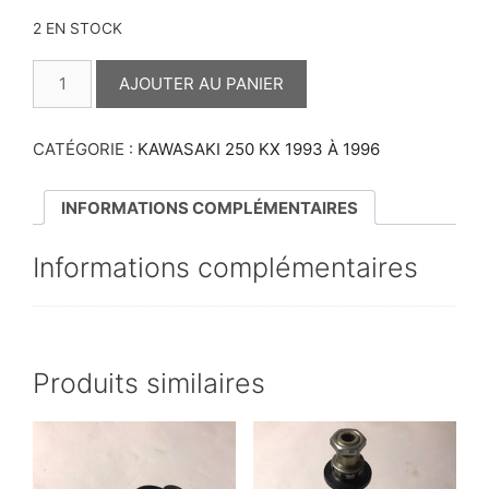
2 EN STOCK
QUANTITÉ
DE
AJOUTER AU PANIER
COMMANDE
DE
VALVE
250
CATÉGORIE :
KAWASAKI 250 KX 1993 À 1996
KX
1994
INFORMATIONS COMPLÉMENTAIRES
Informations complémentaires
Produits similaires