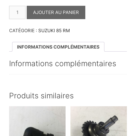
QUANTITÉ
DE
AJOUTER AU PANIER
COMMANDE
DE
VALVE
85
CATÉGORIE :
SUZUKI 85 RM
RM
INFORMATIONS COMPLÉMENTAIRES
Informations complémentaires
Produits similaires