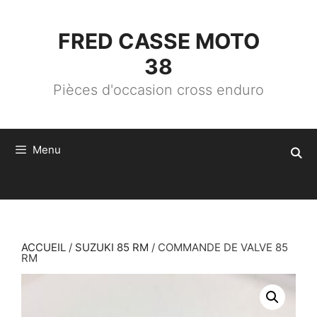
ALLER
AU
CONTENU
FRED CASSE MOTO
38
Pièces d'occasion cross enduro
Menu
ACCUEIL
/
SUZUKI 85 RM
/ COMMANDE DE VALVE 85
RM